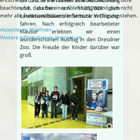
6/7 und 8/9 erhielten eine Auszeichnung
beachten Sie, dass bei einer Ablehnung womöglich nicht
und durften am 11.03.2026 zum
mehr alle Funktionalitäten der Seite zur Verfügung stehen.
Landeswettbewerb Informatik in Dresden
fahren. Nach erfolgreich bearbeiteter
Akzeptieren
Ablehnen
Klausur erlebten wir einen
Weitere Informationen
Impressum
wunderschönen Ausflug in den Dresdner
Zoo. Die Freude der Kinder darüber war
groß.