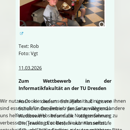
Text: Rob
Foto: Vgt
11.03.2026
Zum Wettbewerb in der
Informatikfakultät an der TU Dresden
Wir nutzen Cookies auf unserer Website. Einige von ihnen
Auch in diesem Schuljahr hat unsere
sind essenziell für den Betrieb der Seite, während andere
Schule im Dezember / Januar am Regional-
uns helfen, diese Website und die Nutzererfahrung zu
Wettbewerb Informatik teilgenommen.
verbessern (Tracking Cookies). Sie können selbst
Die jeweils drei Besten aus Klassenstufe
entscheiden, ob Sie die Cookies zulassen möchten. Bitte