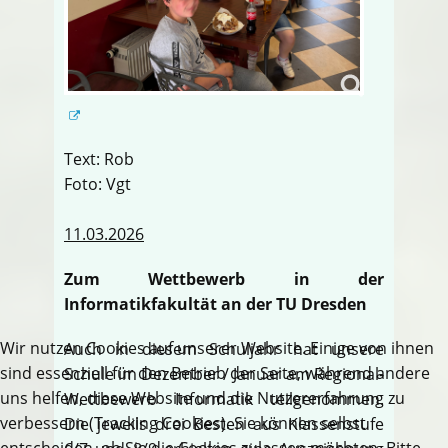
Text: Rob
Foto: Vgt
11.03.2026
Zum Wettbewerb in der
Informatikfakultät an der TU Dresden
Wir nutzen Cookies auf unserer Website. Einige von ihnen
Auch in diesem Schuljahr hat unsere
sind essenziell für den Betrieb der Seite, während andere
Schule im Dezember / Januar am Regional-
uns helfen, diese Website und die Nutzererfahrung zu
Wettbewerb Informatik teilgenommen.
verbessern (Tracking Cookies). Sie können selbst
Die jeweils drei Besten aus Klassenstufe
entscheiden, ob Sie die Cookies zulassen möchten. Bitte