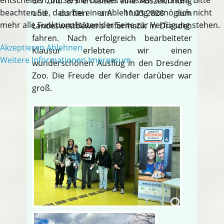
6/7 und 8/9 erhielten eine Auszeichnung
beachten Sie, dass bei einer Ablehnung womöglich nicht
und durften am 11.03.2026 zum
mehr alle Funktionalitäten der Seite zur Verfügung stehen.
Landeswettbewerb Informatik in Dresden
fahren. Nach erfolgreich bearbeiteter
Akzeptieren
Ablehnen
Klausur erlebten wir einen
Weitere Informationen
Impressum
wunderschönen Ausflug in den Dresdner
Zoo. Die Freude der Kinder darüber war
groß.