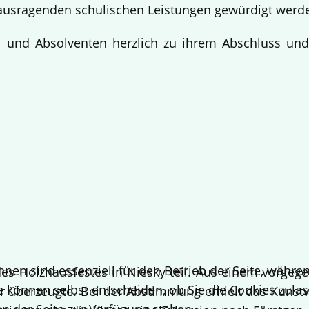
ausragenden schulischen Leistungen gewürdigt werd
en und Absolventen herzlich zu ihrem Abschluss un
!
hnen sind essenziell für den Betrieb der Seite, währ
 Holzhausfestes in Niesky teil. Aus einem vorgege
e können selbst entscheiden, ob Sie die Cookies zulas
 überzeugte. Bei der Abstimmung erhielt das Kuns