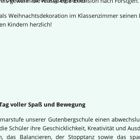
n der Seite zur Verfügung stehen.
Preis gewann die Klasse eine Exkursion nach Förstgen
ls Weihnachtsdekoration im Klassenzimmer seinen Pl
en Kindern herzlich!
n Tag voller Spaß und Bewegung
Primarstufe unserer Gutenbergschule einen abwechslu
ie Schüler ihre Geschicklichkeit, Kreativität und Aus
n, das Balancieren, der Stopptanz sowie das sp