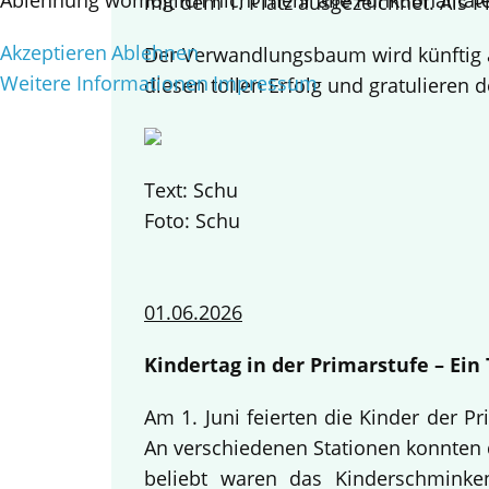
Ablehnung womöglich nicht mehr alle Funktionalitäte
mit dem 1. Platz ausgezeichnet. Als 
Akzeptieren
Ablehnen
Der Verwandlungsbaum wird künftig a
Weitere Informationen
Impressum
diesen tollen Erfolg und gratulieren d
Text: Schu
Foto: Schu
01.06.2026
Kindertag in der Primarstufe – Ei
Am 1. Juni feierten die Kinder der 
An verschiedenen Stationen konnten d
beliebt waren das Kinderschminke