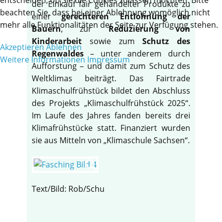
der Einkauf fair gehandelter Produkte zu
beachten Sie, dass bei einer Ablehnung womöglich nicht
einer
gerechteren Entlohnung der
mehr alle Funktionalitäten der Seite zur Verfügung stehen.
Bauern
, zur
Reduzierung von
Kinderarbeit
sowie zum
Schutz des
Akzeptieren
Ablehnen
Regenwaldes
– unter anderem durch
Weitere Informationen
Impressum
Aufforstung – und damit zum Schutz des
Weltklimas beiträgt. Das Fairtrade
Klimaschulfrühstück bildet den Abschluss
des Projekts „Klimaschulfrühstück 2025“.
Im Laufe des Jahres fanden bereits drei
Klimafrühstücke statt. Finanziert wurden
sie aus Mitteln von „Klimaschule Sachsen“.
Text/Bild: Rob/Schu