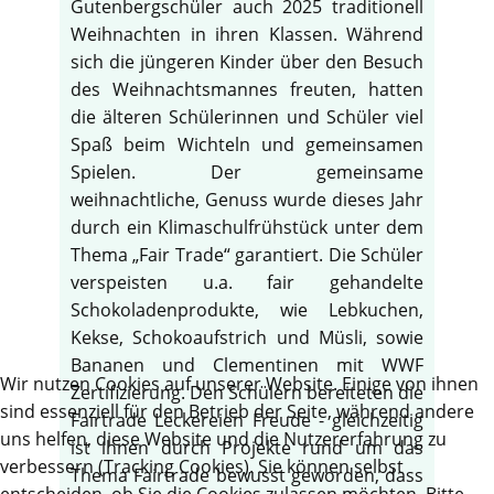
Gutenbergschüler auch 2025 traditionell
Weihnachten in ihren Klassen. Während
sich die jüngeren Kinder über den Besuch
des Weihnachtsmannes freuten, hatten
die älteren Schülerinnen und Schüler viel
Spaß beim Wichteln und gemeinsamen
Spielen. Der gemeinsame
weihnachtliche, Genuss wurde dieses Jahr
durch ein Klimaschulfrühstück unter dem
Thema „Fair Trade“ garantiert. Die Schüler
verspeisten u.a. fair gehandelte
Schokoladenprodukte, wie Lebkuchen,
Kekse, Schokoaufstrich und Müsli, sowie
Bananen und Clementinen mit WWF
Wir nutzen Cookies auf unserer Website. Einige von ihnen
Zertifizierung. Den Schülern bereiteten die
sind essenziell für den Betrieb der Seite, während andere
Fairtrade Leckereien Freude - gleichzeitig
uns helfen, diese Website und die Nutzererfahrung zu
ist ihnen durch Projekte rund um das
verbessern (Tracking Cookies). Sie können selbst
Thema Fairtrade bewusst geworden, dass
entscheiden, ob Sie die Cookies zulassen möchten. Bitte