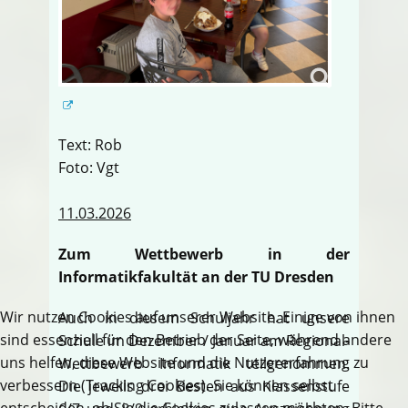
Text: Rob
Foto: Vgt
11.03.2026
Zum Wettbewerb in der
Informatikfakultät an der TU Dresden
Wir nutzen Cookies auf unserer Website. Einige von ihnen
Auch in diesem Schuljahr hat unsere
sind essenziell für den Betrieb der Seite, während andere
Schule im Dezember / Januar am Regional-
uns helfen, diese Website und die Nutzererfahrung zu
Wettbewerb Informatik teilgenommen.
verbessern (Tracking Cookies). Sie können selbst
Die jeweils drei Besten aus Klassenstufe
entscheiden, ob Sie die Cookies zulassen möchten. Bitte