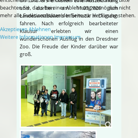
6/7 und 8/9 erhielten eine Auszeichnung
beachten Sie, dass bei einer Ablehnung womöglich nicht
und durften am 11.03.2026 zum
mehr alle Funktionalitäten der Seite zur Verfügung stehen.
Landeswettbewerb Informatik in Dresden
fahren. Nach erfolgreich bearbeiteter
Akzeptieren
Ablehnen
Klausur erlebten wir einen
Weitere Informationen
Impressum
wunderschönen Ausflug in den Dresdner
Zoo. Die Freude der Kinder darüber war
groß.