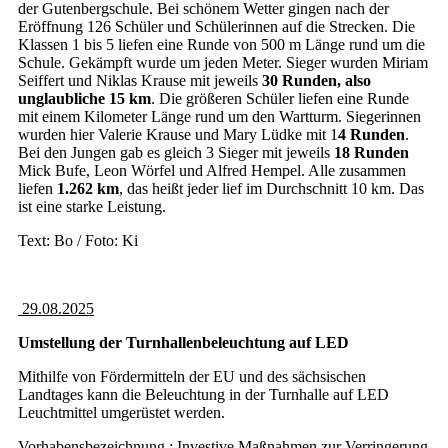
der Gutenbergschule. Bei schönem Wetter gingen nach der
Eröffnung 126 Schüler und Schülerinnen auf die Strecken. Die
Klassen 1 bis 5 liefen eine Runde von 500 m Länge rund um die
Schule. Gekämpft wurde um jeden Meter. Sieger wurden Miriam
Seiffert und Niklas Krause mit jeweils
30 Runden, also
unglaubliche 15 km
. Die größeren Schüler liefen eine Runde
mit einem Kilometer Länge rund um den Wartturm. Siegerinnen
wurden hier Valerie Krause und Mary Lüdke mit 1
4 Runden
.
Bei den Jungen gab es gleich 3 Sieger mit jeweils
18 Runden
Mick Bufe, Leon Wörfel und Alfred Hempel. Alle zusammen
liefen
1.262 km
, das heißt jeder lief im Durchschnitt 10 km. Das
ist eine starke Leistung.
Text: Bo / Foto: Ki
29.08.2025
Umstellung der Turnhallenbeleuchtung auf LED
Mithilfe von Fördermitteln der EU und des sächsischen
Landtages kann die Beleuchtung in der Turnhalle auf LED
Leuchtmittel umgerüstet werden.
Vorhabensbezeichnung : Investive Maßnahmen zur Verringerung