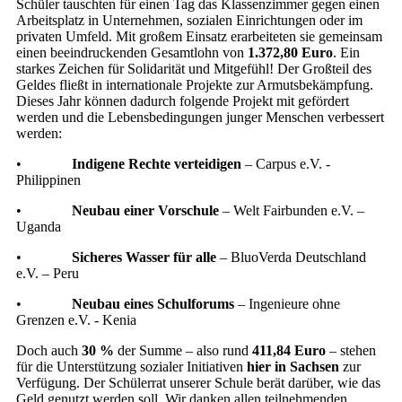
Schüler tauschten für einen Tag das Klassenzimmer gegen einen
Arbeitsplatz in Unternehmen, sozialen Einrichtungen oder im
privaten Umfeld. Mit großem Einsatz erarbeiteten sie gemeinsam
einen beeindruckenden Gesamtlohn von
1.372,80 Euro
. Ein
starkes Zeichen für Solidarität und Mitgefühl! Der Großteil des
Geldes fließt in internationale Projekte zur Armutsbekämpfung.
Dieses Jahr können dadurch folgende Projekt mit gefördert
werden und die Lebensbedingungen junger Menschen verbessert
werden:
•
Indigene Rechte verteidigen
– Carpus e.V. -
Philippinen
•
Neubau einer Vorschule
– Welt Fairbunden e.V. –
Uganda
•
Sicheres Wasser für alle
– BluoVerda Deutschland
e.V. – Peru
•
Neubau eines Schulforums
– Ingenieure ohne
Grenzen e.V. - Kenia
Doch auch
30 %
der Summe – also rund
411,84 Euro
– stehen
für die Unterstützung sozialer Initiativen
hier in Sachsen
zur
Verfügung. Der Schülerrat unserer Schule berät darüber, wie das
Geld genutzt werden soll. Wir danken allen teilnehmenden