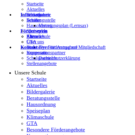
Startseite
Aktuelles
Informationen
Bildergalerie
Beratungsstelle
Schüler
Hausordnung
Vertretungsplan (Lernsax)
Förderverein
Speiseplan
Klimaschule
Eltern
Aktuelles
GTA
Über uns
Kontakt
Besondere Förderangebote
Flyer mit Antrag auf Mitgliedschaft
Kooperationspartner
Impressum
Schulgeschichte
Datenschutzerklärung
Stellenangebote
Unsere Schule
Startseite
Aktuelles
Bildergalerie
Beratungsstelle
Hausordnung
Speiseplan
Klimaschule
GTA
Besondere Förderangebote