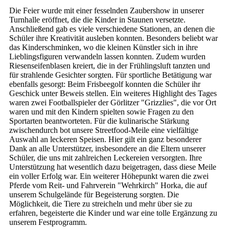
Die Feier wurde mit einer fesselnden Zaubershow in unserer
Turnhalle eröffnet, die die Kinder in Staunen versetzte.
Anschließend gab es viele verschiedene Stationen, an denen die
Schüler ihre Kreativität ausleben konnten. Besonders beliebt war
das Kinderschminken, wo die kleinen Künstler sich in ihre
Lieblingsfiguren verwandeln lassen konnten. Zudem wurden
Riesenseifenblasen kreiert, die in der Frühlingsluft tanzten und
für strahlende Gesichter sorgten. Für sportliche Betätigung war
ebenfalls gesorgt: Beim Frisbeegolf konnten die Schüler ihr
Geschick unter Beweis stellen. Ein weiteres Highlight des Tages
waren zwei Footballspieler der Görlitzer "Grizzlies", die vor Ort
waren und mit den Kindern spielten sowie Fragen zu den
Sportarten beantworteten. Für die kulinarische Stärkung
zwischendurch bot unsere Streetfood-Meile eine vielfältige
Auswahl an leckeren Speisen. Hier gilt ein ganz besonderer
Dank an alle Unterstützer, insbesondere an die Eltern unserer
Schüler, die uns mit zahlreichen Leckereien versorgten. Ihre
Unterstützung hat wesentlich dazu beigetragen, dass diese Meile
ein voller Erfolg war. Ein weiterer Höhepunkt waren die zwei
Pferde vom Reit- und Fahrverein "Wehrkirch" Horka, die auf
unserem Schulgelände für Begeisterung sorgten. Die
Möglichkeit, die Tiere zu streicheln und mehr über sie zu
erfahren, begeisterte die Kinder und war eine tolle Ergänzung zu
unserem Festprogramm.