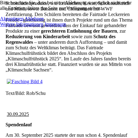
Bitte beachten Sie, dass bei einer Ablehnung womöglich nicht mehr
Schokoladenprodukte, wie Lebkuchen, Kekse, Schokoaufstrich
alle Funktionalitäten der Seite zur Verfügung stehen.
und Müsli, sowie Bananen und Clementinen mit WWF
Zertifizierung. Den Schülern bereiteten die Fairtrade Leckereien
Akzeptieren
Ablehnen
Freude - gleichzeitig ist ihnen durch Projekte rund um das Thema
Weitere Informationen
Impressum
Fairtrade bewusst geworden, dass der Einkauf fair gehandelter
Produkte zu einer
gerechteren Entlohnung der Bauern
, zur
Reduzierung von Kinderarbeit
sowie zum
Schutz des
Regenwaldes
– unter anderem durch Aufforstung – und damit
zum Schutz des Weltklimas beiträgt. Das Fairtrade
Klimaschulfrühstück bildet den Abschluss des Projekts
„Klimaschulfrühstück 2025“. Im Laufe des Jahres fanden bereits
drei Klimafrühstücke statt. Finanziert wurden sie aus Mitteln von
„Klimaschule Sachsen“.
Text/Bild: Rob/Schu
30.09.2025
Spendenlauf
Am 30. September 2025 startete der nun schon 4. Spendenlauf