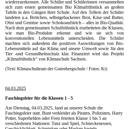
wiederzuerkennen. Alle Schüler und Schülerinnen versammelten
sich zum ersten gemeinsamen Bio Klimafrühstück an großen
Tafeln in den Gängen ihrer Schule. Auf den Tellern der Schüler
landeten u.a. Brötchen, selbstgebackenes Brot, Käse und Butter,
Obst und Gemüse sowie Schokoaufstrich – alles in Bio-Qualität.
Nach dem gemeinsamen Schulfrühstück erarbeiteten die Klassen,
wie man Bio-Produkte erkennt und wie sie sich von
konventionellen Lebensmitteln unterscheiden. Die Schüler
machten sich außerdem die positiven Auswirkungen von Bio-
Lebensmitteln auf das Klima und unsere Umwelt sowie für den
Tier -und Gesundheitsschutz klar. Finanziert wird das Projekt
„Klimafrühstück“ von Klimaschule Sachsen.
(Text: Klimaschulteam der Gutenbergschule / Fotos: Ki)
04.03.2025
Faschingsfeier für die Klassen 1 - 5
Am Dienstag, 04.03.2025, fand an unserer Schule die
Faschingsfeier statt. Bunt verkleidet als Piraten, Polizisten, Harry
Potter, Superhelden oder Feen feierten Klasse 1 bis 5 an
verschiedenen Stationen: Tanz und Spiel, Schneckenessen,
Geschicklichkeit, Schminken oder Masken basteln.