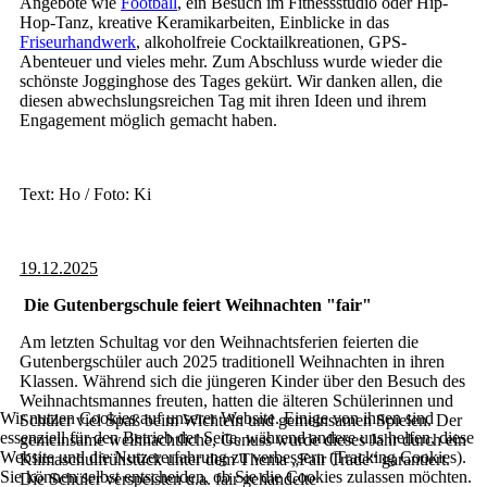
Angebote wie
Football
, ein Besuch im Fitnessstudio oder Hip-
Hop-Tanz, kreative Keramikarbeiten, Einblicke in das
Friseurhandwerk
, alkoholfreie Cocktailkreationen, GPS-
Abenteuer und vieles mehr. Zum Abschluss wurde wieder die
schönste Jogginghose des Tages gekürt. Wir danken allen, die
diesen abwechslungsreichen Tag mit ihren Ideen und ihrem
Engagement möglich gemacht haben.
Text: Ho / Foto: Ki
19.12.2025
Die Gutenbergschule feiert Weihnachten "fair"
Am letzten Schultag vor den Weihnachtsferien feierten die
Gutenbergschüler auch 2025 traditionell Weihnachten in ihren
Klassen. Während sich die jüngeren Kinder über den Besuch des
Weihnachtsmannes freuten, hatten die älteren Schülerinnen und
Wir nutzen Cookies auf unserer Website. Einige von ihnen sind
Schüler viel Spaß beim Wichteln und gemeinsamen Spielen. Der
essenziell für den Betrieb der Seite, während andere uns helfen, diese
gemeinsame weihnachtliche, Genuss wurde dieses Jahr durch ein
Website und die Nutzererfahrung zu verbessern (Tracking Cookies).
Klimaschulfrühstück unter dem Thema „Fair Trade“ garantiert.
Sie können selbst entscheiden, ob Sie die Cookies zulassen möchten.
Die Schüler verspeisten u.a. fair gehandelte