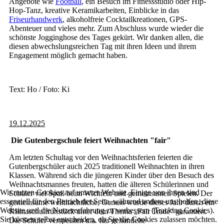
Angebote wie
Football
, ein Besuch im Fitnessstudio oder Hip-
Hop-Tanz, kreative Keramikarbeiten, Einblicke in das
Friseurhandwerk
, alkoholfreie Cocktailkreationen, GPS-
Abenteuer und vieles mehr. Zum Abschluss wurde wieder die
schönste Jogginghose des Tages gekürt. Wir danken allen, die
diesen abwechslungsreichen Tag mit ihren Ideen und ihrem
Engagement möglich gemacht haben.
Text: Ho / Foto: Ki
19.12.2025
Die Gutenbergschule feiert Weihnachten "fair"
Am letzten Schultag vor den Weihnachtsferien feierten die
Gutenbergschüler auch 2025 traditionell Weihnachten in ihren
Klassen. Während sich die jüngeren Kinder über den Besuch des
Weihnachtsmannes freuten, hatten die älteren Schülerinnen und
Wir nutzen Cookies auf unserer Website. Einige von ihnen sind
Schüler viel Spaß beim Wichteln und gemeinsamen Spielen. Der
essenziell für den Betrieb der Seite, während andere uns helfen, diese
gemeinsame weihnachtliche, Genuss wurde dieses Jahr durch ein
Website und die Nutzererfahrung zu verbessern (Tracking Cookies).
Klimaschulfrühstück unter dem Thema „Fair Trade“ garantiert.
Sie können selbst entscheiden, ob Sie die Cookies zulassen möchten.
Die Schüler verspeisten u.a. fair gehandelte