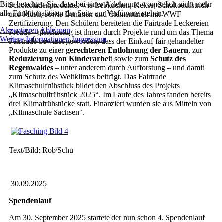
Bitte beachten Sie, dass bei einer Ablehnung womöglich nicht mehr
Schokoladenprodukte, wie Lebkuchen, Kekse, Schokoaufstrich
alle Funktionalitäten der Seite zur Verfügung stehen.
und Müsli, sowie Bananen und Clementinen mit WWF
Zertifizierung. Den Schülern bereiteten die Fairtrade Leckereien
Akzeptieren
Ablehnen
Freude - gleichzeitig ist ihnen durch Projekte rund um das Thema
Weitere Informationen
Impressum
Fairtrade bewusst geworden, dass der Einkauf fair gehandelter
Produkte zu einer
gerechteren Entlohnung der Bauern
, zur
Reduzierung von Kinderarbeit
sowie zum
Schutz des
Regenwaldes
– unter anderem durch Aufforstung – und damit
zum Schutz des Weltklimas beiträgt. Das Fairtrade
Klimaschulfrühstück bildet den Abschluss des Projekts
„Klimaschulfrühstück 2025“. Im Laufe des Jahres fanden bereits
drei Klimafrühstücke statt. Finanziert wurden sie aus Mitteln von
„Klimaschule Sachsen“.
Text/Bild: Rob/Schu
30.09.2025
Spendenlauf
Am 30. September 2025 startete der nun schon 4. Spendenlauf