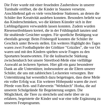
Die Feier wurde mit einer fesselnden Zaubershow in unserer
Turnhalle eröffnet, die die Kinder in Staunen versetzte.
Anschließend gab es viele verschiedene Stationen, an denen die
Schüler ihre Kreativität ausleben konnten. Besonders beliebt war
das Kinderschminken, wo die kleinen Künstler sich in ihre
Lieblingsfiguren verwandeln lassen konnten. Zudem wurden
Riesenseifenblasen kreiert, die in der Frühlingsluft tanzten und
für strahlende Gesichter sorgten. Für sportliche Betätigung war
ebenfalls gesorgt: Beim Frisbeegolf konnten die Schüler ihr
Geschick unter Beweis stellen. Ein weiteres Highlight des Tages
waren zwei Footballspieler der Görlitzer "Grizzlies", die vor Ort
waren und mit den Kindern spielten sowie Fragen zu den
Sportarten beantworteten. Für die kulinarische Stärkung
zwischendurch bot unsere Streetfood-Meile eine vielfältige
Auswahl an leckeren Speisen. Hier gilt ein ganz besonderer
Dank an alle Unterstützer, insbesondere an die Eltern unserer
Schüler, die uns mit zahlreichen Leckereien versorgten. Ihre
Unterstützung hat wesentlich dazu beigetragen, dass diese Meile
ein voller Erfolg war. Ein weiterer Höhepunkt waren die zwei
Pferde vom Reit- und Fahrverein "Wehrkirch" Horka, die auf
unserem Schulgelände für Begeisterung sorgten. Die
Möglichkeit, die Tiere zu streicheln und mehr über sie zu
erfahren, begeisterte die Kinder und war eine tolle Ergänzung zu
unserem Festprogramm.