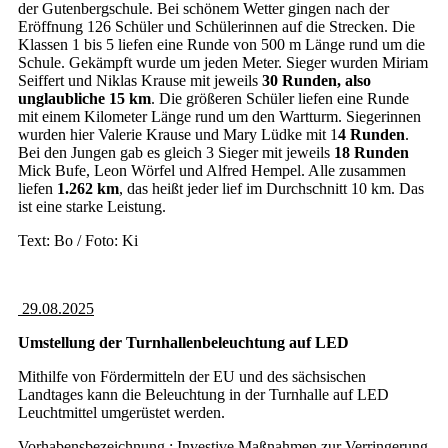
der Gutenbergschule. Bei schönem Wetter gingen nach der
Eröffnung 126 Schüler und Schülerinnen auf die Strecken. Die
Klassen 1 bis 5 liefen eine Runde von 500 m Länge rund um die
Schule. Gekämpft wurde um jeden Meter. Sieger wurden Miriam
Seiffert und Niklas Krause mit jeweils
30 Runden, also
unglaubliche 15 km
. Die größeren Schüler liefen eine Runde
mit einem Kilometer Länge rund um den Wartturm. Siegerinnen
wurden hier Valerie Krause und Mary Lüdke mit 1
4 Runden
.
Bei den Jungen gab es gleich 3 Sieger mit jeweils
18 Runden
Mick Bufe, Leon Wörfel und Alfred Hempel. Alle zusammen
liefen
1.262 km
, das heißt jeder lief im Durchschnitt 10 km. Das
ist eine starke Leistung.
Text: Bo / Foto: Ki
29.08.2025
Umstellung der Turnhallenbeleuchtung auf LED
Mithilfe von Fördermitteln der EU und des sächsischen
Landtages kann die Beleuchtung in der Turnhalle auf LED
Leuchtmittel umgerüstet werden.
Vorhabensbezeichnung : Investive Maßnahmen zur Verringerung