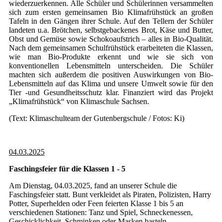
wiederzuerkennen. Alle Schüler und Schülerinnen versammelten
sich zum ersten gemeinsamen Bio Klimafrühstück an großen
Tafeln in den Gängen ihrer Schule. Auf den Tellern der Schüler
landeten u.a. Brötchen, selbstgebackenes Brot, Käse und Butter,
Obst und Gemüse sowie Schokoaufstrich – alles in Bio-Qualität.
Nach dem gemeinsamen Schulfrühstück erarbeiteten die Klassen,
wie man Bio-Produkte erkennt und wie sie sich von
konventionellen Lebensmitteln unterscheiden. Die Schüler
machten sich außerdem die positiven Auswirkungen von Bio-
Lebensmitteln auf das Klima und unsere Umwelt sowie für den
Tier -und Gesundheitsschutz klar. Finanziert wird das Projekt
„Klimafrühstück“ von Klimaschule Sachsen.
(Text: Klimaschulteam der Gutenbergschule / Fotos: Ki)
04.03.2025
Faschingsfeier für die Klassen 1 - 5
Am Dienstag, 04.03.2025, fand an unserer Schule die
Faschingsfeier statt. Bunt verkleidet als Piraten, Polizisten, Harry
Potter, Superhelden oder Feen feierten Klasse 1 bis 5 an
verschiedenen Stationen: Tanz und Spiel, Schneckenessen,
Geschicklichkeit, Schminken oder Masken basteln.