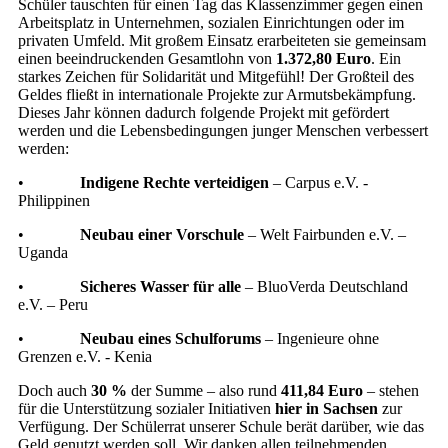
Schüler tauschten für einen Tag das Klassenzimmer gegen einen
Arbeitsplatz in Unternehmen, sozialen Einrichtungen oder im
privaten Umfeld. Mit großem Einsatz erarbeiteten sie gemeinsam
einen beeindruckenden Gesamtlohn von
1.372,80 Euro
. Ein
starkes Zeichen für Solidarität und Mitgefühl! Der Großteil des
Geldes fließt in internationale Projekte zur Armutsbekämpfung.
Dieses Jahr können dadurch folgende Projekt mit gefördert
werden und die Lebensbedingungen junger Menschen verbessert
werden:
•
Indigene Rechte verteidigen
– Carpus e.V. -
Philippinen
•
Neubau einer Vorschule
– Welt Fairbunden e.V. –
Uganda
•
Sicheres Wasser für alle
– BluoVerda Deutschland
e.V. – Peru
•
Neubau eines Schulforums
– Ingenieure ohne
Grenzen e.V. - Kenia
Doch auch
30 %
der Summe – also rund
411,84 Euro
– stehen
für die Unterstützung sozialer Initiativen
hier in Sachsen
zur
Verfügung. Der Schülerrat unserer Schule berät darüber, wie das
Geld genutzt werden soll. Wir danken allen teilnehmenden