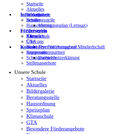
Startseite
Aktuelles
Informationen
Bildergalerie
Beratungsstelle
Schüler
Hausordnung
Vertretungsplan (Lernsax)
Förderverein
Speiseplan
Klimaschule
Eltern
Aktuelles
GTA
Über uns
Kontakt
Besondere Förderangebote
Flyer mit Antrag auf Mitgliedschaft
Kooperationspartner
Impressum
Schulgeschichte
Datenschutzerklärung
Stellenangebote
Unsere Schule
Startseite
Aktuelles
Bildergalerie
Beratungsstelle
Hausordnung
Speiseplan
Klimaschule
GTA
Besondere Förderangebote