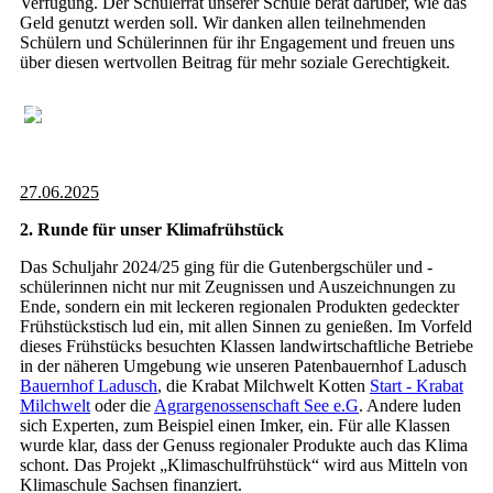
Verfügung. Der Schülerrat unserer Schule berät darüber, wie das
Geld genutzt werden soll. Wir danken allen teilnehmenden
Schülern und Schülerinnen für ihr Engagement und freuen uns
über diesen wertvollen Beitrag für mehr soziale Gerechtigkeit.
27.06.2025
2. Runde für unser Klimafrühstück
Das Schuljahr 2024/25 ging für die Gutenbergschüler und -
schülerinnen nicht nur mit Zeugnissen und Auszeichnungen zu
Ende, sondern ein mit leckeren regionalen Produkten gedeckter
Frühstückstisch lud ein, mit allen Sinnen zu genießen. Im Vorfeld
dieses Frühstücks besuchten Klassen landwirtschaftliche Betriebe
in der näheren Umgebung wie unseren Patenbauernhof Ladusch
Bauernhof Ladusch
, die Krabat Milchwelt Kotten
Start - Krabat
Milchwelt
oder die
Agrargenossenschaft See e.G
. Andere luden
sich Experten, zum Beispiel einen Imker, ein. Für alle Klassen
wurde klar, dass der Genuss regionaler Produkte auch das Klima
schont. Das Projekt „Klimaschulfrühstück“ wird aus Mitteln von
Klimaschule Sachsen finanziert.