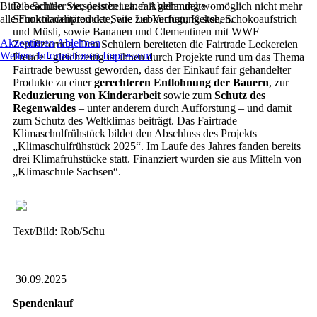
Bitte beachten Sie, dass bei einer Ablehnung womöglich nicht mehr
Die Schüler verspeisten u.a. fair gehandelte
alle Funktionalitäten der Seite zur Verfügung stehen.
Schokoladenprodukte, wie Lebkuchen, Kekse, Schokoaufstrich
und Müsli, sowie Bananen und Clementinen mit WWF
Akzeptieren
Ablehnen
Zertifizierung. Den Schülern bereiteten die Fairtrade Leckereien
Weitere Informationen
Impressum
Freude - gleichzeitig ist ihnen durch Projekte rund um das Thema
Fairtrade bewusst geworden, dass der Einkauf fair gehandelter
Produkte zu einer
gerechteren Entlohnung der Bauern
, zur
Reduzierung von Kinderarbeit
sowie zum
Schutz des
Regenwaldes
– unter anderem durch Aufforstung – und damit
zum Schutz des Weltklimas beiträgt. Das Fairtrade
Klimaschulfrühstück bildet den Abschluss des Projekts
„Klimaschulfrühstück 2025“. Im Laufe des Jahres fanden bereits
drei Klimafrühstücke statt. Finanziert wurden sie aus Mitteln von
„Klimaschule Sachsen“.
Text/Bild: Rob/Schu
30.09.2025
Spendenlauf