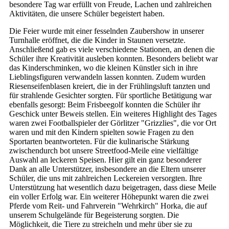
besondere Tag war erfüllt von Freude, Lachen und zahlreichen
Aktivitäten, die unsere Schüler begeistert haben.
Die Feier wurde mit einer fesselnden Zaubershow in unserer
Turnhalle eröffnet, die die Kinder in Staunen versetzte.
Anschließend gab es viele verschiedene Stationen, an denen die
Schüler ihre Kreativität ausleben konnten. Besonders beliebt war
das Kinderschminken, wo die kleinen Künstler sich in ihre
Lieblingsfiguren verwandeln lassen konnten. Zudem wurden
Riesenseifenblasen kreiert, die in der Frühlingsluft tanzten und
für strahlende Gesichter sorgten. Für sportliche Betätigung war
ebenfalls gesorgt: Beim Frisbeegolf konnten die Schüler ihr
Geschick unter Beweis stellen. Ein weiteres Highlight des Tages
waren zwei Footballspieler der Görlitzer "Grizzlies", die vor Ort
waren und mit den Kindern spielten sowie Fragen zu den
Sportarten beantworteten. Für die kulinarische Stärkung
zwischendurch bot unsere Streetfood-Meile eine vielfältige
Auswahl an leckeren Speisen. Hier gilt ein ganz besonderer
Dank an alle Unterstützer, insbesondere an die Eltern unserer
Schüler, die uns mit zahlreichen Leckereien versorgten. Ihre
Unterstützung hat wesentlich dazu beigetragen, dass diese Meile
ein voller Erfolg war. Ein weiterer Höhepunkt waren die zwei
Pferde vom Reit- und Fahrverein "Wehrkirch" Horka, die auf
unserem Schulgelände für Begeisterung sorgten. Die
Möglichkeit, die Tiere zu streicheln und mehr über sie zu