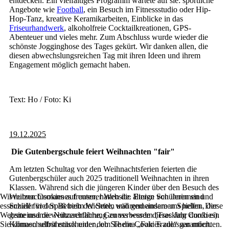
entdecken. Ein vielfältiges Programm wartete auf sie: sportliche
Angebote wie
Football
, ein Besuch im Fitnessstudio oder Hip-
Hop-Tanz, kreative Keramikarbeiten, Einblicke in das
Friseurhandwerk
, alkoholfreie Cocktailkreationen, GPS-
Abenteuer und vieles mehr. Zum Abschluss wurde wieder die
schönste Jogginghose des Tages gekürt. Wir danken allen, die
diesen abwechslungsreichen Tag mit ihren Ideen und ihrem
Engagement möglich gemacht haben.
Text: Ho / Foto: Ki
19.12.2025
Die Gutenbergschule feiert Weihnachten "fair"
Am letzten Schultag vor den Weihnachtsferien feierten die
Gutenbergschüler auch 2025 traditionell Weihnachten in ihren
Klassen. Während sich die jüngeren Kinder über den Besuch des
Wir nutzen Cookies auf unserer Website. Einige von ihnen sind
Weihnachtsmannes freuten, hatten die älteren Schülerinnen und
essenziell für den Betrieb der Seite, während andere uns helfen, diese
Schüler viel Spaß beim Wichteln und gemeinsamen Spielen. Der
Website und die Nutzererfahrung zu verbessern (Tracking Cookies).
gemeinsame weihnachtliche, Genuss wurde dieses Jahr durch ein
Sie können selbst entscheiden, ob Sie die Cookies zulassen möchten.
Klimaschulfrühstück unter dem Thema „Fair Trade“ garantiert.