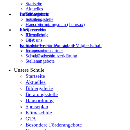
Startseite
Aktuelles
Informationen
Bildergalerie
Beratungsstelle
Schüler
Hausordnung
Vertretungsplan (Lernsax)
Förderverein
Speiseplan
Klimaschule
Eltern
Aktuelles
GTA
Über uns
Kontakt
Besondere Förderangebote
Flyer mit Antrag auf Mitgliedschaft
Kooperationspartner
Impressum
Schulgeschichte
Datenschutzerklärung
Stellenangebote
Unsere Schule
Startseite
Aktuelles
Bildergalerie
Beratungsstelle
Hausordnung
Speiseplan
Klimaschule
GTA
Besondere Förderangebote