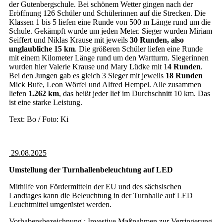
der Gutenbergschule. Bei schönem Wetter gingen nach der
Eröffnung 126 Schüler und Schülerinnen auf die Strecken. Die
Klassen 1 bis 5 liefen eine Runde von 500 m Länge rund um die
Schule. Gekämpft wurde um jeden Meter. Sieger wurden Miriam
Seiffert und Niklas Krause mit jeweils
30 Runden, also
unglaubliche 15 km
. Die größeren Schüler liefen eine Runde
mit einem Kilometer Länge rund um den Wartturm. Siegerinnen
wurden hier Valerie Krause und Mary Lüdke mit 1
4 Runden
.
Bei den Jungen gab es gleich 3 Sieger mit jeweils
18 Runden
Mick Bufe, Leon Wörfel und Alfred Hempel. Alle zusammen
liefen
1.262 km
, das heißt jeder lief im Durchschnitt 10 km. Das
ist eine starke Leistung.
Text: Bo / Foto: Ki
29.08.2025
Umstellung der Turnhallenbeleuchtung auf LED
Mithilfe von Fördermitteln der EU und des sächsischen
Landtages kann die Beleuchtung in der Turnhalle auf LED
Leuchtmittel umgerüstet werden.
Vorhabensbezeichnung : Investive Maßnahmen zur Verringerung