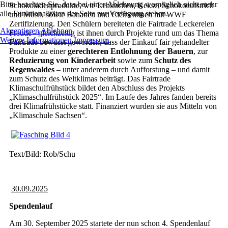
Bitte beachten Sie, dass bei einer Ablehnung womöglich nicht mehr
Schokoladenprodukte, wie Lebkuchen, Kekse, Schokoaufstrich
alle Funktionalitäten der Seite zur Verfügung stehen.
und Müsli, sowie Bananen und Clementinen mit WWF
Zertifizierung. Den Schülern bereiteten die Fairtrade Leckereien
Akzeptieren
Ablehnen
Freude - gleichzeitig ist ihnen durch Projekte rund um das Thema
Weitere Informationen
Impressum
Fairtrade bewusst geworden, dass der Einkauf fair gehandelter
Produkte zu einer
gerechteren Entlohnung der Bauern
, zur
Reduzierung von Kinderarbeit
sowie zum
Schutz des
Regenwaldes
– unter anderem durch Aufforstung – und damit
zum Schutz des Weltklimas beiträgt. Das Fairtrade
Klimaschulfrühstück bildet den Abschluss des Projekts
„Klimaschulfrühstück 2025“. Im Laufe des Jahres fanden bereits
drei Klimafrühstücke statt. Finanziert wurden sie aus Mitteln von
„Klimaschule Sachsen“.
Text/Bild: Rob/Schu
30.09.2025
Spendenlauf
Am 30. September 2025 startete der nun schon 4. Spendenlauf