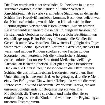
Die Feier wurde mit einer fesselnden Zaubershow in unserer
Turnhalle eröffnet, die die Kinder in Staunen versetzte.
Anschließend gab es viele verschiedene Stationen, an denen die
Schüler ihre Kreativität ausleben konnten. Besonders beliebt war
das Kinderschminken, wo die kleinen Künstler sich in ihre
Lieblingsfiguren verwandeln lassen konnten. Zudem wurden
Riesenseifenblasen kreiert, die in der Frühlingsluft tanzten und
für strahlende Gesichter sorgten. Für sportliche Betätigung war
ebenfalls gesorgt: Beim Frisbeegolf konnten die Schüler ihr
Geschick unter Beweis stellen. Ein weiteres Highlight des Tages
waren zwei Footballspieler der Görlitzer "Grizzlies", die vor Ort
waren und mit den Kindern spielten sowie Fragen zu den
Sportarten beantworteten. Für die kulinarische Stärkung
zwischendurch bot unsere Streetfood-Meile eine vielfältige
Auswahl an leckeren Speisen. Hier gilt ein ganz besonderer
Dank an alle Unterstützer, insbesondere an die Eltern unserer
Schüler, die uns mit zahlreichen Leckereien versorgten. Ihre
Unterstützung hat wesentlich dazu beigetragen, dass diese Meile
ein voller Erfolg war. Ein weiterer Höhepunkt waren die zwei
Pferde vom Reit- und Fahrverein "Wehrkirch" Horka, die auf
unserem Schulgelände für Begeisterung sorgten. Die
Möglichkeit, die Tiere zu streicheln und mehr über sie zu
erfahren, begeisterte die Kinder und war eine tolle Ergänzung zu
unserem Festprogramm.