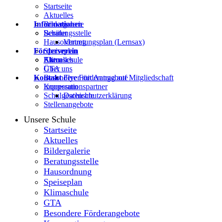
Startseite
Aktuelles
Informationen
Bildergalerie
Beratungsstelle
Schüler
Hausordnung
Vertretungsplan (Lernsax)
Förderverein
Speiseplan
Klimaschule
Eltern
Aktuelles
GTA
Über uns
Kontakt
Besondere Förderangebote
Flyer mit Antrag auf Mitgliedschaft
Kooperationspartner
Impressum
Schulgeschichte
Datenschutzerklärung
Stellenangebote
Unsere Schule
Startseite
Aktuelles
Bildergalerie
Beratungsstelle
Hausordnung
Speiseplan
Klimaschule
GTA
Besondere Förderangebote