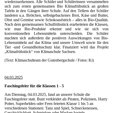
wiederzuerkennen. Alle Schüler und Schülerinnen versammelten
sich zum ersten gemeinsamen Bio Klimafrühstück an großen
Tafeln in den Gängen ihrer Schule. Auf den Tellern der Schüler
landeten u.a. Brötchen, selbstgebackenes Brot, Käse und Butter,
Obst und Gemüse sowie Schokoaufstrich – alles in Bio-Qualität.
Nach dem gemeinsamen Schulfrühstück erarbeiteten die Klassen,
wie man Bio-Produkte erkennt und wie sie sich von
konventionellen Lebensmitteln unterscheiden. Die Schüler
machten sich außerdem die positiven Auswirkungen von Bio-
Lebensmitteln auf das Klima und unsere Umwelt sowie für den
Tier -und Gesundheitsschutz klar. Finanziert wird das Projekt
„Klimafrühstück“ von Klimaschule Sachsen.
(Text: Klimaschulteam der Gutenbergschule / Fotos: Ki)
04.03.2025
Faschingsfeier für die Klassen 1 - 5
Am Dienstag, 04.03.2025, fand an unserer Schule die
Faschingsfeier statt. Bunt verkleidet als Piraten, Polizisten, Harry
Potter, Superhelden oder Feen feierten Klasse 1 bis 5 an
verschiedenen Stationen: Tanz und Spiel, Schneckenessen,
Geschicklichkeit, Schminken oder Masken basteln.