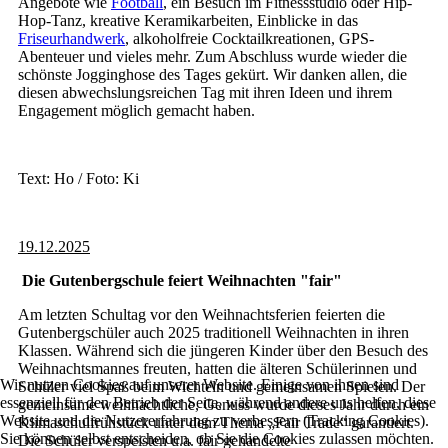
Angebote wie
Football
, ein Besuch im Fitnessstudio oder Hip-
Hop-Tanz, kreative Keramikarbeiten, Einblicke in das
Friseurhandwerk
, alkoholfreie Cocktailkreationen, GPS-
Abenteuer und vieles mehr. Zum Abschluss wurde wieder die
schönste Jogginghose des Tages gekürt. Wir danken allen, die
diesen abwechslungsreichen Tag mit ihren Ideen und ihrem
Engagement möglich gemacht haben.
Text: Ho / Foto: Ki
19.12.2025
Die Gutenbergschule feiert Weihnachten "fair"
Am letzten Schultag vor den Weihnachtsferien feierten die
Gutenbergschüler auch 2025 traditionell Weihnachten in ihren
Klassen. Während sich die jüngeren Kinder über den Besuch des
Weihnachtsmannes freuten, hatten die älteren Schülerinnen und
Wir nutzen Cookies auf unserer Website. Einige von ihnen sind
Schüler viel Spaß beim Wichteln und gemeinsamen Spielen. Der
essenziell für den Betrieb der Seite, während andere uns helfen, diese
gemeinsame weihnachtliche, Genuss wurde dieses Jahr durch ein
Website und die Nutzererfahrung zu verbessern (Tracking Cookies).
Klimaschulfrühstück unter dem Thema „Fair Trade“ garantiert.
Sie können selbst entscheiden, ob Sie die Cookies zulassen möchten.
Die Schüler verspeisten u.a. fair gehandelte