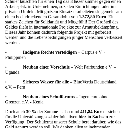
Schüler tauschten für einen Tag das Klassenzimmer gegen einen
Arbeitsplatz in Unternehmen, sozialen Einrichtungen oder im
privaten Umfeld. Mit großem Einsatz erarbeiteten sie gemeinsam
einen beeindruckenden Gesamtlohn von
1.372,80 Euro
. Ein
starkes Zeichen für Solidarität und Mitgefühl! Der Großteil des
Geldes fließt in internationale Projekte zur Armutsbekämpfung.
Dieses Jahr können dadurch folgende Projekt mit gefördert
werden und die Lebensbedingungen junger Menschen verbessert
werden:
•
Indigene Rechte verteidigen
– Carpus e.V. -
Philippinen
•
Neubau einer Vorschule
– Welt Fairbunden e.V. –
Uganda
•
Sicheres Wasser für alle
– BluoVerda Deutschland
e.V. – Peru
•
Neubau eines Schulforums
– Ingenieure ohne
Grenzen e.V. - Kenia
Doch auch
30 %
der Summe – also rund
411,84 Euro
– stehen
für die Unterstützung sozialer Initiativen
hier in Sachsen
zur
Verfügung. Der Schülerrat unserer Schule berät darüber, wie das
Geld genutzt werden soll. Wir danken allen teilnehmenden